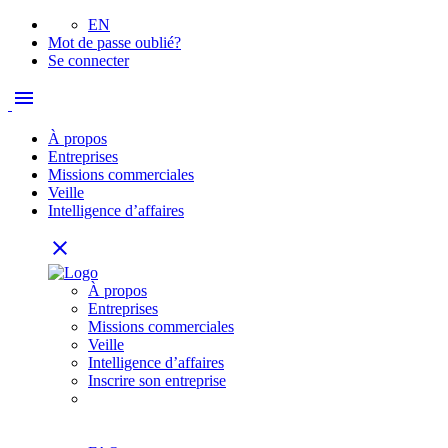
EN
Mot de passe oublié?
Se connecter
menu
À propos
Entreprises
Missions commerciales
Veille
Intelligence d’affaires
close
À propos
Entreprises
Missions commerciales
Veille
Intelligence d’affaires
Inscrire son entreprise