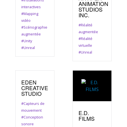
ANIMATION
interactives
STUDIOS
#Mapping
INC.
vidéo
#Réalité
#Scénographie
augmentée
augmentée
#Réalité
#Unity
virtuelle
#Unreal
#Unreal
EDEN
CREATIVE
STUDIO
#Capteurs de
mouvement
E.D.
#Conception
FILMS
sonore