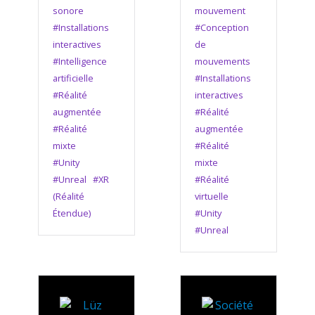
sonore
mouvement
#Installations
#Conception
interactives
de
#Intelligence
mouvements
artificielle
#Installations
#Réalité
interactives
augmentée
#Réalité
#Réalité
augmentée
mixte
#Réalité
#Unity
mixte
#Unreal
#XR
#Réalité
(Réalité
virtuelle
Étendue)
#Unity
#Unreal