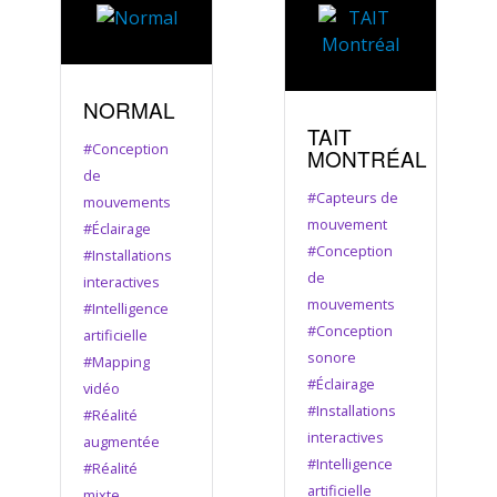
NORMAL
TAIT
#Conception
MONTRÉAL
de
#Capteurs de
mouvements
mouvement
#Éclairage
#Conception
#Installations
de
interactives
mouvements
#Intelligence
#Conception
artificielle
sonore
#Mapping
#Éclairage
vidéo
#Installations
#Réalité
interactives
augmentée
#Intelligence
#Réalité
artificielle
mixte