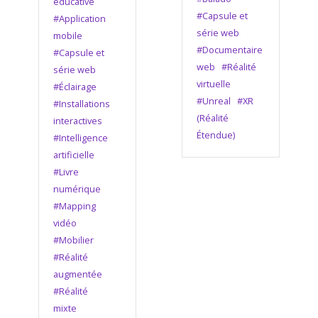
éducative
#Capsule et
#Application
série web
mobile
#Documentaire
#Capsule et
web
#Réalité
série web
virtuelle
#Éclairage
#Unreal
#XR
#Installations
(Réalité
interactives
Étendue)
#Intelligence
artificielle
#Livre
numérique
#Mapping
vidéo
#Mobilier
#Réalité
augmentée
#Réalité
mixte