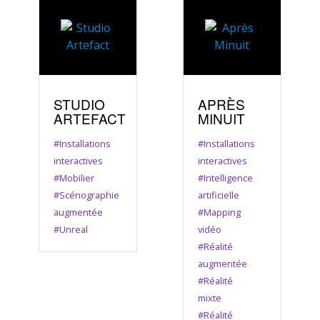
STUDIO
APRÈS
ARTEFACT
MINUIT
#Installations
#Installations
interactives
interactives
#Mobilier
#Intelligence
#Scénographie
artificielle
augmentée
#Mapping
#Unreal
vidéo
#Réalité
augmentée
#Réalité
mixte
#Réalité