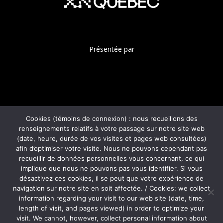
Présentée par
Avec la collaboration de
Cookies (témoins de connexion) : nous recueillons des
renseignements relatifs à votre passage sur notre site web
(date, heure, durée de vos visites et pages web consultées)
afin d’optimiser votre visite. Nous ne pouvons cependant pas
© 2026 Xn Québec
recueillir de données personnelles vous concernant, ce qui
1201 boul. Saint-Laurent,
implique que nous ne pouvons pas vous identifier. Si vous
Montréal, (Québec) H2X 2S6
désactivez ces cookies, il se peut que votre expérience de
navigation sur notre site en soit affectée. / Cookies: we collect
information regarding your visit to our web site (date, time,
length of visit, and pages viewed) in order to optimize your
POLITIQUE DE CONFIDENTIALITÉ
visit. We cannot, however, collect personal information about
FAQ