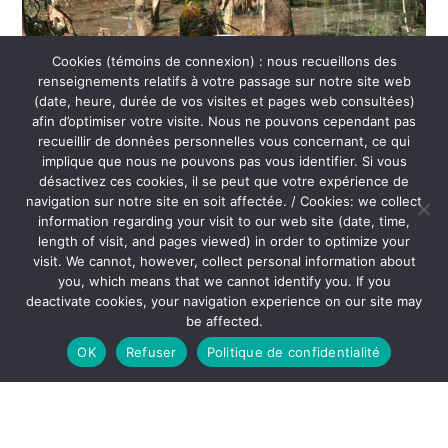
Cookies (témoins de connexion) : nous recueillons des
renseignements relatifs à votre passage sur notre site web
(date, heure, durée de vos visites et pages web consultées)
afin d’optimiser votre visite. Nous ne pouvons cependant pas
recueillir de données personnelles vous concernant, ce qui
implique que nous ne pouvons pas vous identifier. Si vous
désactivez ces cookies, il se peut que votre expérience de
navigation sur notre site en soit affectée. / Cookies: we collect
information regarding your visit to our web site (date, time,
length of visit, and pages viewed) in order to optimize your
visit. We cannot, however, collect personal information about
you, which means that we cannot identify you. If you
deactivate cookies, your navigation experience on our site may
Son collègue, Kim Grinfeder, a proposé
be affected.
de réaliser
SwampScapes
en VR, car il
OK
Refuser
Politique de confidentialité
avait l’accès à tout l’équipement de
réalité virtuelle nécessaire. Le budget a
donc servi en priorité aux déplacements,