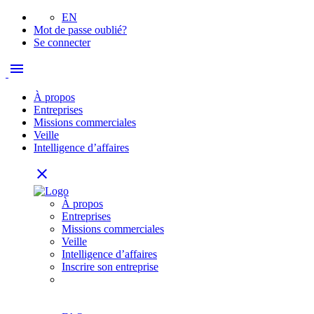
EN
Mot de passe oublié?
Se connecter
menu
À propos
Entreprises
Missions commerciales
Veille
Intelligence d’affaires
close
À propos
Entreprises
Missions commerciales
Veille
Intelligence d’affaires
Inscrire son entreprise