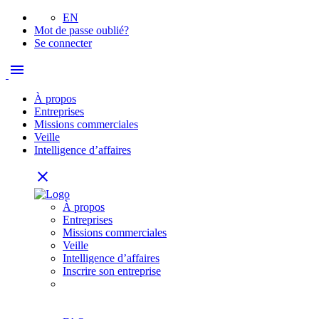
EN
Mot de passe oublié?
Se connecter
menu
À propos
Entreprises
Missions commerciales
Veille
Intelligence d’affaires
close
À propos
Entreprises
Missions commerciales
Veille
Intelligence d’affaires
Inscrire son entreprise