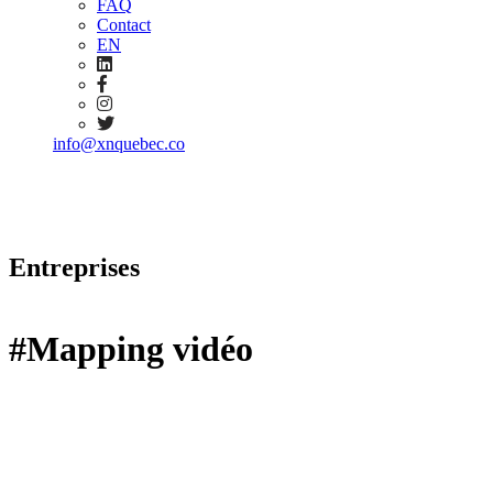
FAQ
Contact
EN
info@xnquebec.co
Entreprises
#Mapping vidéo
refresh