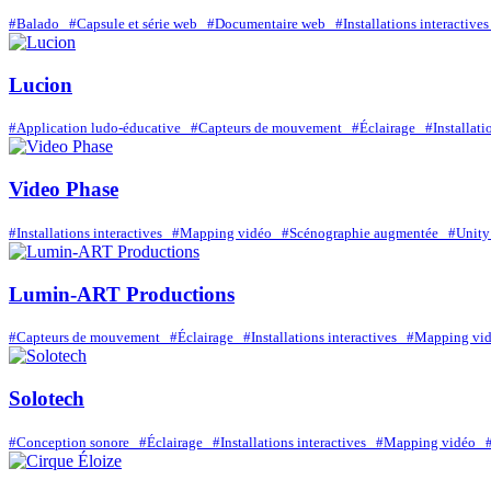
#Balado
#Capsule et série web
#Documentaire web
#Installations interactiv
Lucion
#Application ludo-éducative
#Capteurs de mouvement
#Éclairage
#Installat
Video Phase
#Installations interactives
#Mapping vidéo
#Scénographie augmentée
#Uni
Lumin-ART Productions
#Capteurs de mouvement
#Éclairage
#Installations interactives
#Mapping v
Solotech
#Conception sonore
#Éclairage
#Installations interactives
#Mapping vidéo