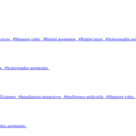
ractives
#Mapping vidéo
#Réalité augmentée
#Réalité mixte
#Scénographie a
xte
#Scénographie augmentée
#Éclairage
#Installations interactives
#Intelligence artificielle
#Mapping vidé
phie augmentée