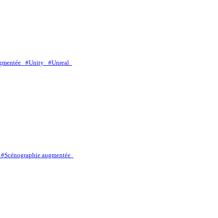
ugmentée
#Unity
#Unreal
o
#Scénographie augmentée