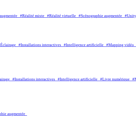
é augmentée
#Réalité mixte
#Réalité virtuelle
#Scénographie augmentée
#Uni
#Éclairage
#Installations interactives
#Intelligence artificielle
#Mapping vidé
lairage
#Installations interactives
#Intelligence artificielle
#Livre numérique
#
phie augmentée