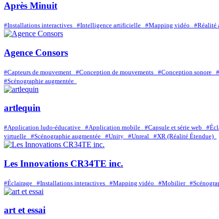
Après Minuit
#Installations interactives
#Intelligence artificielle
#Mapping vidéo
#Réalit
Agence Consors
#Capteurs de mouvement
#Conception de mouvements
#Conception sonore
#Scénographie augmentée
artlequin
#Application ludo-éducative
#Application mobile
#Capsule et série web
#Éc
virtuelle
#Scénographie augmentée
#Unity
#Unreal
#XR (Réalité Étendue)
Les Innovations CR34TE inc.
#Éclairage
#Installations interactives
#Mapping vidéo
#Mobilier
#Scénogra
art et essai