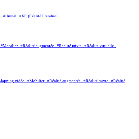
ty
#Unreal
#XR (Réalité Étendue)
o
#Mobilier
#Réalité augmentée
#Réalité mixte
#Réalité virtuelle
Mapping vidéo
#Mobilier
#Réalité augmentée
#Réalité mixte
#Réalité