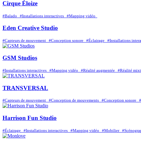
Cirque Éloize
#Balado
#Installations interactives
#Mapping vidéo
Eden Creative Studio
#Capteurs de mouvement
#Conception sonore
#Éclairage
#Installations inte
GSM Studios
#Installations interactives
#Mapping vidéo
#Réalité augmentée
#Réalité mi
TRANSVERSAL
#Capteurs de mouvement
#Conception de mouvements
#Conception sonore
Harrison Fun Studio
#Éclairage
#Installations interactives
#Mapping vidéo
#Mobilier
#Scénogra