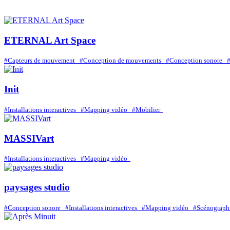
Retour à la page Entreprises avec filtres de recherche
ETERNAL Art Space
#Capteurs de mouvement
#Conception de mouvements
#Conception sonore
#
Init
#Installations interactives
#Mapping vidéo
#Mobilier
MASSIVart
#Installations interactives
#Mapping vidéo
paysages studio
#Conception sonore
#Installations interactives
#Mapping vidéo
#Scénograph