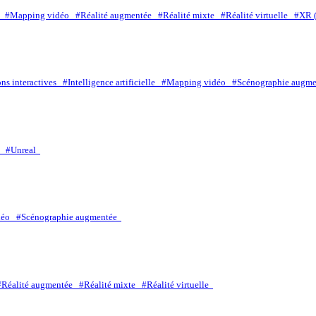
es
#Mapping vidéo
#Réalité augmentée
#Réalité mixte
#Réalité virtuelle
#XR (
ions interactives
#Intelligence artificielle
#Mapping vidéo
#Scénographie augm
ty
#Unreal
idéo
#Scénographie augmentée
#Réalité augmentée
#Réalité mixte
#Réalité virtuelle