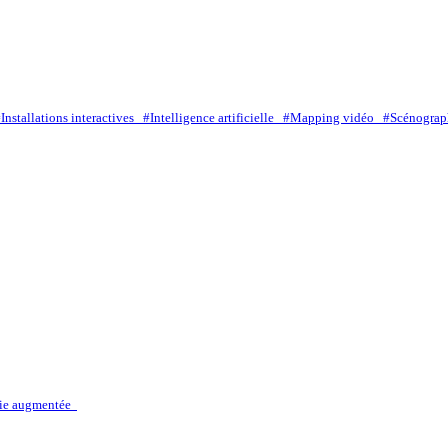
Installations interactives
#Intelligence artificielle
#Mapping vidéo
#Scénograp
ie augmentée