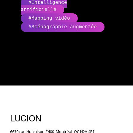
#Intelligence
artificielle
#Mapping vidéo
#Scénographie augmentée
LUCION
6630 rue Hutchison #400, Montréal, QC H2V 4E1