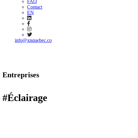
FAQ
Contact
EN
info@xnquebec.co
Entreprises
#Éclairage
refresh