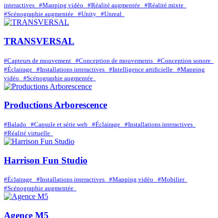
interactives
#Mapping vidéo
#Réalité augmentée
#Réalité mixte
#Scénographie augmentée
#Unity
#Unreal
TRANSVERSAL
#Capteurs de mouvement
#Conception de mouvements
#Conception sonore
#Éclairage
#Installations interactives
#Intelligence artificielle
#Mapping
vidéo
#Scénographie augmentée
Productions Arborescence
#Balado
#Capsule et série web
#Éclairage
#Installations interactives
#Réalité virtuelle
Harrison Fun Studio
#Éclairage
#Installations interactives
#Mapping vidéo
#Mobilier
#Scénographie augmentée
Agence M5