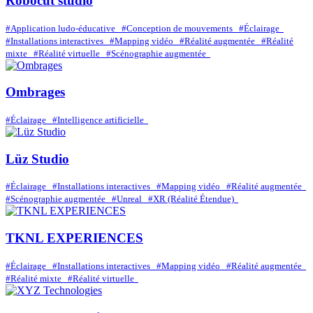
Robocut studio
#Application ludo-éducative
#Conception de mouvements
#Éclairage
#Installations interactives
#Mapping vidéo
#Réalité augmentée
#Réalité
mixte
#Réalité virtuelle
#Scénographie augmentée
Ombrages
#Éclairage
#Intelligence artificielle
Lüz Studio
#Éclairage
#Installations interactives
#Mapping vidéo
#Réalité augmentée
#Scénographie augmentée
#Unreal
#XR (Réalité Étendue)
TKNL EXPERIENCES
#Éclairage
#Installations interactives
#Mapping vidéo
#Réalité augmentée
#Réalité mixte
#Réalité virtuelle