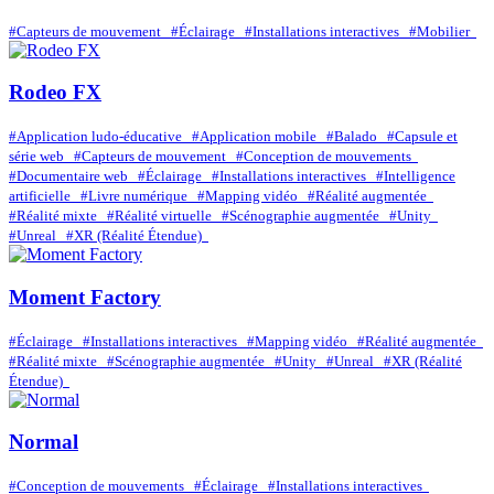
#Capteurs de mouvement
#Éclairage
#Installations interactives
#Mobilier
Rodeo FX
#Application ludo-éducative
#Application mobile
#Balado
#Capsule et
série web
#Capteurs de mouvement
#Conception de mouvements
#Documentaire web
#Éclairage
#Installations interactives
#Intelligence
artificielle
#Livre numérique
#Mapping vidéo
#Réalité augmentée
#Réalité mixte
#Réalité virtuelle
#Scénographie augmentée
#Unity
#Unreal
#XR (Réalité Étendue)
Moment Factory
#Éclairage
#Installations interactives
#Mapping vidéo
#Réalité augmentée
#Réalité mixte
#Scénographie augmentée
#Unity
#Unreal
#XR (Réalité
Étendue)
Normal
#Conception de mouvements
#Éclairage
#Installations interactives