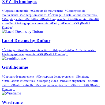
XYZ Technologies
#Application mobile
#Capteurs de mouvement
#Conception de
mouvements
#Conception sonore
#Éclairage
#Installations interactives
#Mapping vidéo
#Mobilier
#Réalité augmentée
#Réalité mixte
#Réalité
virtuelle
#Scénographie augmentée
#Unity
#Unreal
#XR (Réalité
Étendue)
Lucid Dreams by Dufour
#Éclairage
#Installations interactives
#Mapping vidéo
#Réalité mixte
#Scénographie augmentée
#XR (Réalité Étendue)
Gentilhomme
#Capteurs de mouvement
#Conception de mouvements
#Éclairage
#Installations interactives
#Mapping vidéo
#Réalité augmentée
#Réalité
mixte
#Réalité virtuelle
#Scénographie augmentée
#Unreal
#XR (Réalité
Étendue)
Wireframe