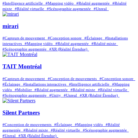
#Intelligence artificielle
#Mapping vidéo
#Réalité augmentée
#Réalité
mixte
#Réalité virtuelle
#Scénographie augmentée
#Unreal
mirari
#Capteurs de mouvement
#Conception sonore
#Éclairage
#Installations
interactives
#Mapping vidéo
#Réalité augmentée
#Réalité mixte
#Scénographie augmentée
#XR (Réalité Étendue)
TAIT Montréal
#Capteurs de mouvement
#Conception de mouvements
#Conception sonore
#Éclairage
#Installations interactives
#Intelligence artificielle
#Mapping
vidéo
#Mobilier
#Réalité augmentée
#Réalité mixte
#Réalité virtuelle
#Scénographie augmentée
#Unity
#Unreal
#XR (Réalité Étendue)
Silent Partners
#Conception de mouvements
#Éclairage
#Mapping vidéo
#Réalité
augmentée
#Réalité mixte
#Réalité virtuelle
#Scénographie augmentée
#Unreal
#XR (Réalité Étendue)