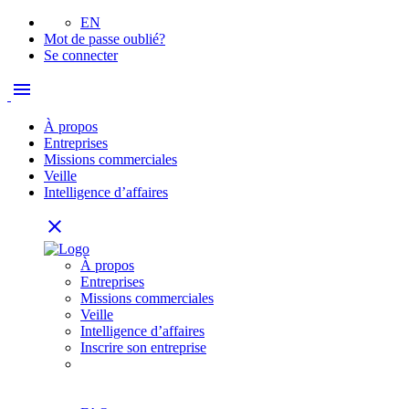
EN
Mot de passe oublié?
Se connecter
menu
À propos
Entreprises
Missions commerciales
Veille
Intelligence d’affaires
close
À propos
Entreprises
Missions commerciales
Veille
Intelligence d’affaires
Inscrire son entreprise