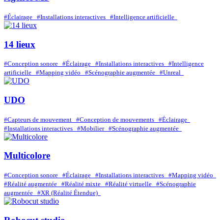
#Éclairage
#Installations interactives
#Intelligence artificielle
14 lieux
#Conception sonore
#Éclairage
#Installations interactives
#Intelligence
artificielle
#Mapping vidéo
#Scénographie augmentée
#Unreal
UDO
#Capteurs de mouvement
#Conception de mouvements
#Éclairage
#Installations interactives
#Mobilier
#Scénographie augmentée
Multicolore
#Conception sonore
#Éclairage
#Installations interactives
#Mapping vidéo
#Réalité augmentée
#Réalité mixte
#Réalité virtuelle
#Scénographie
augmentée
#XR (Réalité Étendue)