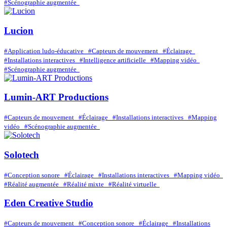
#Scénographie augmentée
Lucion
#Application ludo-éducative
#Capteurs de mouvement
#Éclairage
#Installations interactives
#Intelligence artificielle
#Mapping vidéo
#Scénographie augmentée
Lumin-ART Productions
#Capteurs de mouvement
#Éclairage
#Installations interactives
#Mapping
vidéo
#Scénographie augmentée
Solotech
#Conception sonore
#Éclairage
#Installations interactives
#Mapping vidéo
#Réalité augmentée
#Réalité mixte
#Réalité virtuelle
Eden Creative Studio
#Capteurs de mouvement
#Conception sonore
#Éclairage
#Installations