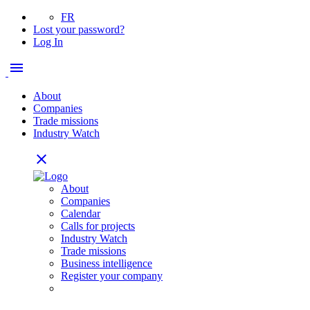
FR
Lost your password?
Log In
menu
About
Companies
Trade missions
Industry Watch
close
About
Companies
Calendar
Calls for projects
Industry Watch
Trade missions
Business intelligence
Register your company